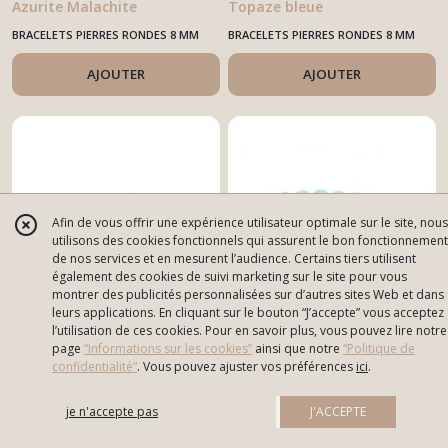
Azurite Malachite
Topaze bleue
BRACELETS PIERRES RONDES 8 MM
BRACELETS PIERRES RONDES 8 MM
AJOUTER
AJOUTER
Afin de vous offrir une expérience utilisateur optimale sur le site, nous
utilisons des cookies fonctionnels qui assurent le bon fonctionnement
de nos services et en mesurent l’audience. Certains tiers utilisent
également des cookies de suivi marketing sur le site pour vous
montrer des publicités personnalisées sur d’autres sites Web et dans
leurs applications. En cliquant sur le bouton “J’accepte” vous acceptez
l’utilisation de ces cookies. Pour en savoir plus, vous pouvez lire notre
Bracelet pierres rondes
12
€
Bracelet pierres rondes
10
€
page
“Informations sur les cookies”
ainsi que notre
“Politique de
Jade Vert ( Afrique)
Jade vert ( Myanmar)
confidentialité“
. Vous pouvez ajuster vos préférences
ici
.
BRACELETS PIERRES RONDES 8 MM
BRACELETS PIERRES RONDES 8 MM
je n'accepte pas
J'ACCEPTE
AJOUTER
AJOUTER