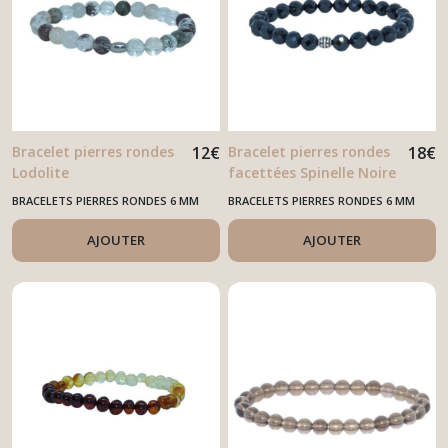
(68)
Bols
Chantants
(2)
Pierres
roulées
Bracelet pierres rondes
12
€
Bracelet pierres rondes
18
€
(54)
Lodolite
facettées Spinelle Noire
BRACELETS PIERRES RONDES 6 MM
BRACELETS PIERRES RONDES 6 MM
Divers
(23)
AJOUTER
AJOUTER
Pendules
(3)
Afficher
les
résultats