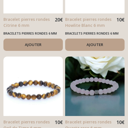
Bracelet pierres rondes
20
€
Bracelet pierres rondes
10
€
Citrine 6 mm
Howlite Blanc 6 mm
BRACELETS PIERRES RONDES 6 MM
BRACELETS PIERRES RONDES 6 MM
AJOUTER
AJOUTER
Bracelet pierres rondes
10
€
Bracelet pierres rondes
10
€
Oeil de Tigre 6 mm
Quartz rose 6 mm