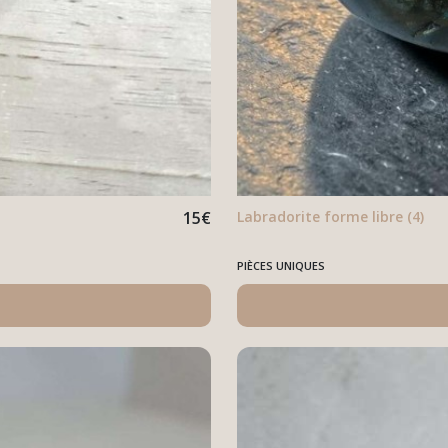
15
€
Labradorite forme libre (4)
PIÈCES UNIQUES