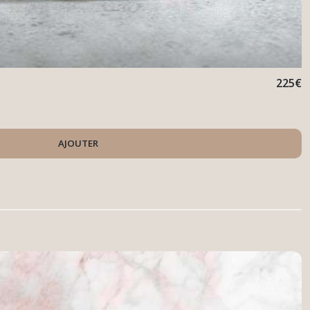
225
€
AJOUTER