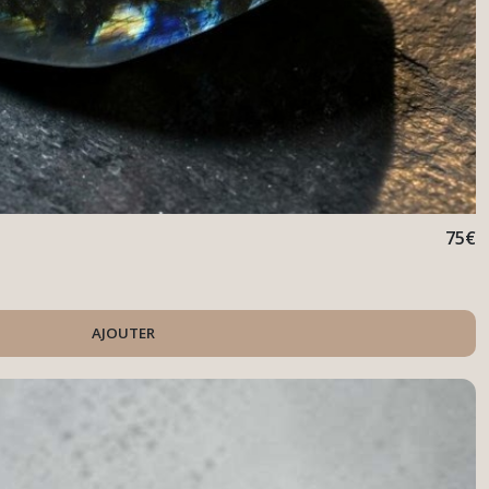
75
€
AJOUTER