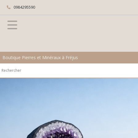
0984295590
Boutique Pierres et Minéraux à Fréjus