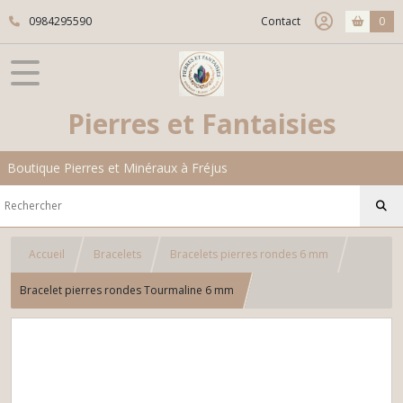
0984295590
Contact
0
Pierres et Fantaisies
Boutique Pierres et Minéraux à Fréjus
Accueil
Bracelets
Bracelets pierres rondes 6 mm
Bracelet pierres rondes Tourmaline 6 mm