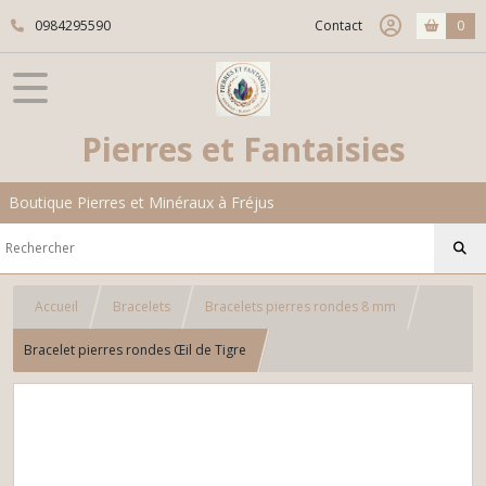
0984295590
Contact
0
Pierres et Fantaisies
Boutique Pierres et Minéraux à Fréjus
Accueil
Bracelets
Bracelets pierres rondes 8 mm
Bracelet pierres rondes Œil de Tigre