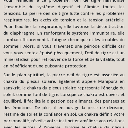
Pour remédier à ce problème, l’œil de tigre harmonise
l’ensemble du système digestif et élimine toutes les
tensions. La pierre oeil de tigre lutte contre les problèmes
respiratoires, les excès de tension et la tension artérielle.
Pour fluidifier la respiration, elle favorise la décontraction
du diaphragme. En renforçant le système immunitaire, elle
combat efficacement la fatigue chronique et les troubles du
sommeil. Alors, si vous traversez une période difficile car
vous vous sentez épuisé physiquement, l’œil de tigre est un
minéral idéal pour retrouver de la force et de la vitalité, tout
en bénéficiant d’une puissante protection.
Sur le plan spirituel, la pierre oeil de tigre est associée au
chakra du plexus solaire. Également appelé Manipura en
sanskrit, le chakra du plexus solaire représente l’énergie du
soleil, comme l’œil de tigre. Lorsque ce chakra est ouvert et
équilibré, il facilite la digestion des aliments, des pensées et
des émotions. De plus, il encourage la prise de décision,
l’estime de soi et la confiance en soi. Ce chakra définit votre
personnalité, réveille votre instinct et améliore vos relations
avec les autres. À l’inverse, lorsque le chakra du plexus