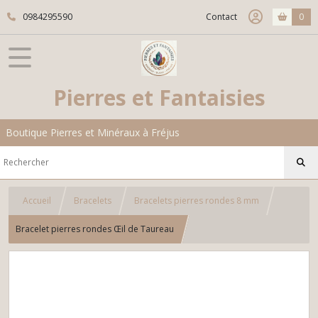
0984295590
Contact
0
Pierres et Fantaisies
Boutique Pierres et Minéraux à Fréjus
Accueil
Bracelets
Bracelets pierres rondes 8 mm
Bracelet pierres rondes Œil de Taureau