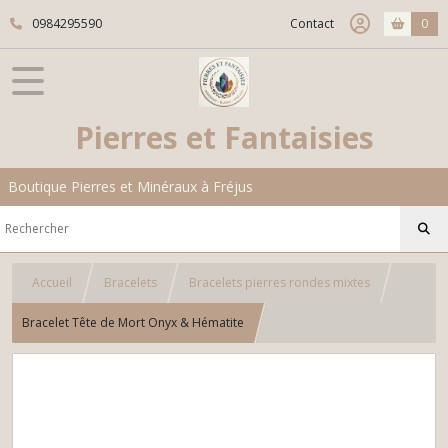
0984295590
Contact
0
Pierres et Fantaisies
Boutique Pierres et Minéraux à Fréjus
Accueil
Bracelets
Bracelets pierres rondes mixtes
Bracelet Tête de Mort Onyx & Hématite