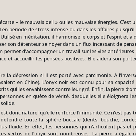
 écarte « le mauvais oeil » ou les mauvaise énergies. C’est
 en période de stress intense ou dans les affaires puisqu’il
 Utilisé en méditation, il harmonise le corps et l’esprit et ai
aisser son détenteur se noyer dans un flux incessant de pens
n permet d’accompagner un travail sur les vies antérieures 
ce et accueillir les pensées positives. Elle aidera son porte
tre la dépression si il est porté avec parcimonie. A l’inve
nsaient en Chine). L’onyx noir est connu pour sa capaci
prits qui les envahissent contre leur gré. Enfin, la pierre d’o
personnes en quête de vérité, desquelles elle éloignera le
 solide.
Il est donc naturel qu’elle renforce l’immunité. Ce n’est pas 
étendre toute la sphère buccale (dents, bouche, cordes 
us fluide. En effet, les personnes qui n’articulent pas et
s vertus de l’onyx sont nombreuses. La pierre a égalemen