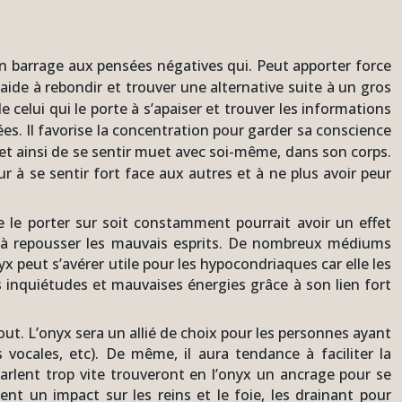
 un barrage aux pensées négatives qui. Peut apporter force
 aide à rebondir et trouver une alternative suite à un gros
de celui qui le porte à s’apaiser et trouver les informations
ées. Il favorise la concentration pour garder sa conscience
et ainsi de se sentir muet avec soi-même, dans son corps.
ur à se sentir fort face aux autres et à ne plus avoir peur
rse le porter sur soit constamment pourrait avoir un effet
té à repousser les mauvais esprits. De nombreux médiums
nyx peut s’avérer utile pour les hypocondriaques car elle les
s inquiétudes et mauvaises énergies grâce à son lien fort
tout. L’onyx sera un allié de choix pour les personnes ayant
vocales, etc). De même, il aura tendance à faciliter la
 parlent trop vite trouveront en l’onyx un ancrage pour se
t un impact sur les reins et le foie, les drainant pour