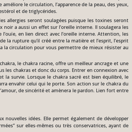
e améliore le circulation, l’apparence de la peau, des yeux,
estérol et de triglycérides.
les allergies seront soulagées puisque les toxines seront
r a aussi un effet sur l’oreille interne. Il soulagera les
uïe, en lien direct avec l’oreille interne. Attention, les
la rupture qu’il créé entre la matière et l’esprit, l’esprit
era la circulation pour vous permettre de mieux résister au
r chakra, le chakra racine, offre un meilleur ancrage et une
tous les chakras et donc du corps. Entrer en connexion avec
 et la survie. Lorsque le chakra sacré est bien équilibré, le
rra envahir celui qui le porte. Son action sur le chakra du
d’amour, de sincérité et amènera le pardon. Lien fort entre
 aux nouvelles idées. Elle permet également de développer
ermées” sur elles-mêmes ou très conservatrices, ayant de