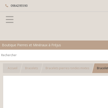
0984295590
Boutique Pierres et Minéraux à Fréjus
Accueil
Bracelets
Bracelets pierres rondes mixtes
Bracele