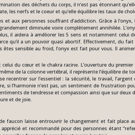
élimination des déchets du corps, il n’est pas étonnant qu’ell
te, les nerfs et le coeur et qu’elle équilibre les taux de chol
s et aux personnes souffrant d’addiction. Grâce à l’onyx, 
grandement diminuée voire complètement annihilée. L’onyx noi
, il aidera à améliorer les 5 sens et notamment celui de l’o
qu’il a un pouvoir quasi abortif. Effectivement, du fait de 
 êtes sensible au froid, l’onyx est fait pour vous. Il anim
s : celui du cœur et le chakra racine. L’ouverture du premie
même de la colonne vertébral, il représente l’équilibre de 
recentrer sur l’essentiel : la sécurité, le travail, l’argent
re, si l’harmonie n’est pas, un sentiment de frustration pou
es sentiments de tendresse et compassion ainsi que sur deux 
ure et de joie.
l de faucon laisse entrouvrir le changement et fait place
ent apprécié et recommandé pour des personnes étant “ref