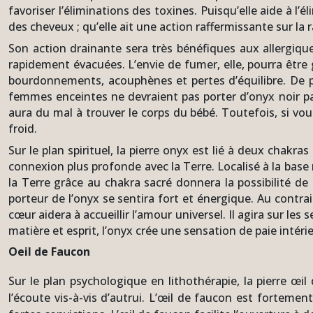
favoriser l’éliminations des toxines. Puisqu’elle aide à l’
des cheveux ; qu’elle ait une action raffermissante sur la ra
Son action drainante sera très bénéfiques aux allergique
rapidement évacuées. L’envie de fumer, elle, pourra être 
bourdonnements, acouphènes et pertes d’équilibre. De plus
femmes enceintes ne devraient pas porter d’onyx noir parce 
aura du mal à trouver le corps du bébé. Toutefois, si vous
froid.
Sur le plan spirituel, la pierre onyx est lié à deux chakra
connexion plus profonde avec la Terre. Localisé à la base 
la Terre grâce au chakra sacré donnera la possibilité de se 
porteur de l’onyx se sentira fort et énergique. Au contrai
cœur aidera à accueillir l’amour universel. Il agira sur l
matière et esprit, l’onyx crée une sensation de paie intérie
Oeil de Faucon
Sur le plan psychologique en lithothérapie, la pierre œi
l’écoute vis-à-vis d’autrui. L’œil de faucon est fortem