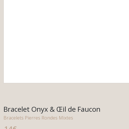
Bracelet Onyx & Œil de Faucon
Bracelets Pierres Rondes Mixtes
14
€