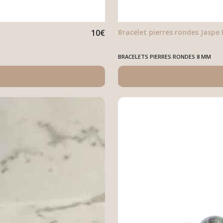
10
€
Bracelet pierres rondes Jaspe 
BRACELETS PIERRES RONDES 8 MM