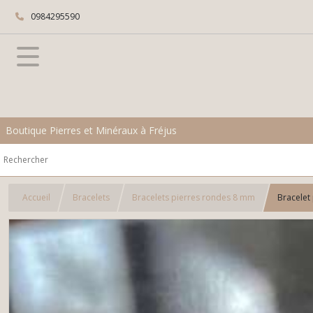
0984295590
Boutique Pierres et Minéraux à Fréjus
Accueil
Bracelets
Bracelets pierres rondes 8 mm
Bracelet