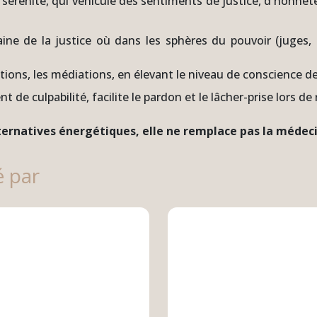
sérénité, qui véhicule des sentiments de justice, d'honnête
ine de la justice où dans les sphères du pouvoir (juges, avo
ciations, les médiations, en élevant le niveau de conscience
nt de culpabilité, facilite le pardon et le lâcher-prise lors 
lternatives énergétiques, elle ne remplace pas la médec
é par