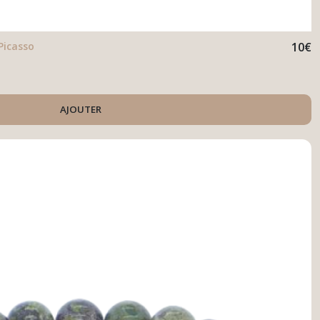
Picasso
10
€
AJOUTER