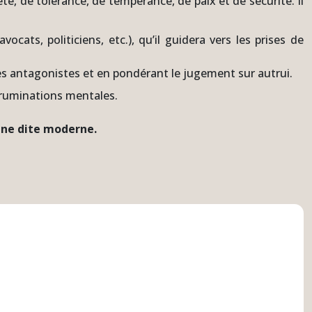
té, de tolérance, de tempérance, de paix et de sécurité. Il
cats, politiciens, etc.), qu’il guidera vers les prises de
 des antagonistes et en pondérant le jugement sur autrui.
de ruminations mentales.
ine dite moderne.