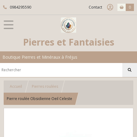
0984295590
Contact
0
Pierres et Fantaisies
Boutique Pierres et Minéraux à Fréjus
Accueil
Pierres roulées
Pierre roulée Obsidienne Oeil Celeste