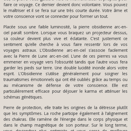
faire ce voyage. Ce dernier devient donc volontaire. Vous pouvez
le maîtriser et il se fera sur une très courte durée. Votre âme et
votre conscience vont se connecter pour former un tout.
Placée sous une faible luminosité, la pierre obsidienne arc-en-
ciel paraît sombre. Lorsque vous braquez un projecteur dessus,
sa couleur devient plus vive et éclatante. C’est justement ce
sentiment qu’elle cherche à vous faire ressentir lors de vos
voyages astraux. L’Obsidienne arc-en-ciel s’associe facilement
avec la Pierre de Lune arc-en-ciel. L’une de ces pierres va vous
emmener en voyage vers l’obscurité tandis que l’autre vous fera
garder les pieds sur terre. Une double lucidité inonde alors votre
esprit. L’Obsidienne s’utilise généralement pour soigner les
traumatismes émotionnels qui ont été oubliés grâce au temps ou
au mécanisme de défense de votre conscience. Elle est
particulièrement efficace pour déjouer le karma et atténuer les
schémas génétiques.
Pierre de protection, elle traite les origines de la détresse plutôt
que les symptômes. La roche participe également à l’alignement
des chakras. Elle ramène de l’énergie dans le corps physique et
dans le champ magnétique de son porteur. Sur le long terme,
vous deviendrez plus optimiste et vous serez de meilleure