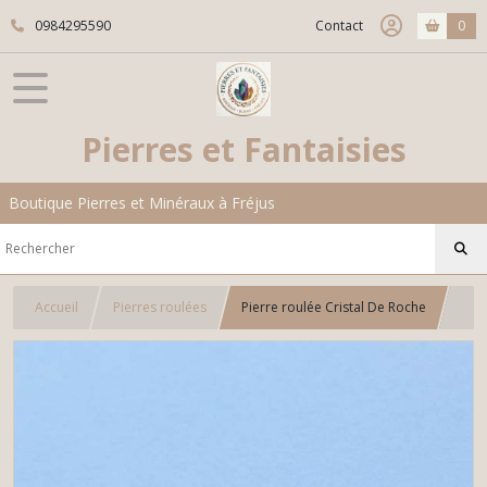
0984295590
Contact
0
Pierres et Fantaisies
Boutique Pierres et Minéraux à Fréjus
Accueil
Pierres roulées
Pierre roulée Cristal De Roche