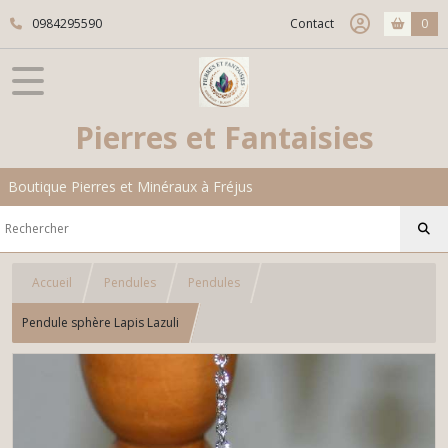
0984295590
Contact
0
Pierres et Fantaisies
Boutique Pierres et Minéraux à Fréjus
Accueil
Pendules
Pendules
Pendule sphère Lapis Lazuli