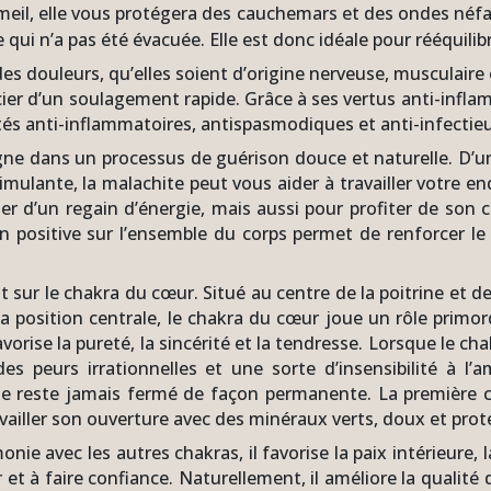
mmeil, elle vous protégera des cauchemars et des ondes néfas
qui n’a pas été évacuée. Elle est donc idéale pour rééquilibre
 des douleurs, qu’elles soient d’origine nerveuse, musculaire
ier d’un soulagement rapide. Grâce à ses vertus anti-inflam
étés anti-inflammatoires, antispasmodiques et anti-infectieu
e dans un processus de guérison douce et naturelle. D’une
mulante, la malachite peut vous aider à travailler votre end
r d’un regain d’énergie, mais aussi pour profiter de son c
tion positive sur l’ensemble du corps permet de renforcer l
ent sur le chakra du cœur. Situé au centre de la poitrine et 
 sa position centrale, le chakra du cœur joue un rôle primor
orise la pureté, la sincérité et la tendresse. Lorsque le ch
es peurs irrationnelles et une sorte d’insensibilité à l
ne reste jamais fermé de façon permanente. La première ch
availler son ouverture avec des minéraux verts, doux et prote
e avec les autres chakras, il favorise la paix intérieure, la
 et à faire confiance. Naturellement, il améliore la qualité 