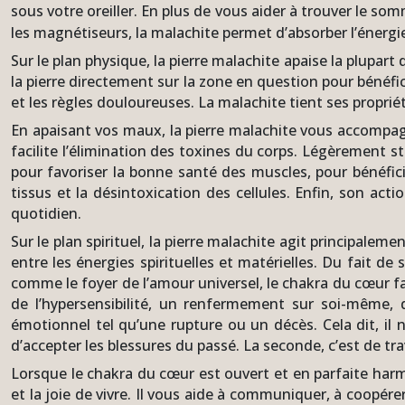
sous votre oreiller. En plus de vous aider à trouver le so
les magnétiseurs, la malachite permet d’absorber l’énergie 
Sur le plan physique, la pierre malachite apaise la plupart
la pierre directement sur la zone en question pour bénéfic
et les règles douloureuses. La malachite tient ses propri
En apaisant vos maux, la pierre malachite vous accompagn
facilite l’élimination des toxines du corps. Légèrement sti
pour favoriser la bonne santé des muscles, pour bénéficie
tissus et la désintoxication des cellules. Enfin, son ac
quotidien.
Sur le plan spirituel, la pierre malachite agit principalem
entre les énergies spirituelles et matérielles. Du fait de
comme le foyer de l’amour universel, le chakra du cœur fav
de l’hypersensibilité, un renfermement sur soi-même, d
émotionnel tel qu’une rupture ou un décès. Cela dit, il 
d’accepter les blessures du passé. La seconde, c’est de tr
Lorsque le chakra du cœur est ouvert et en parfaite harmoni
et la joie de vivre. Il vous aide à communiquer, à coopérer