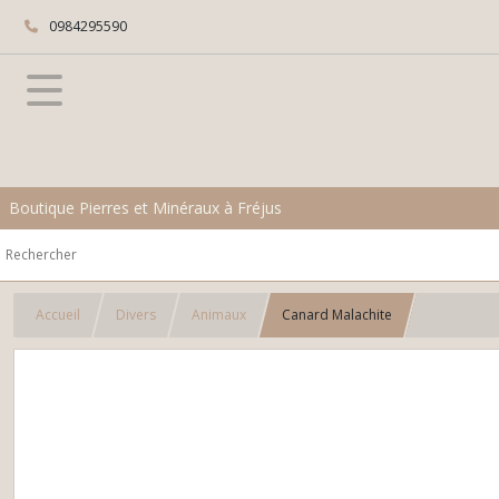
0984295590
Boutique Pierres et Minéraux à Fréjus
Accueil
Divers
Animaux
Canard Malachite