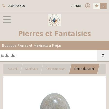
0984295590
Contact
0
Pierres et Fantaisies
Boutique Pierres et Minéraux à Fréjus
Accueil
Minéraux
Pièces uniques
Pierre du soleil