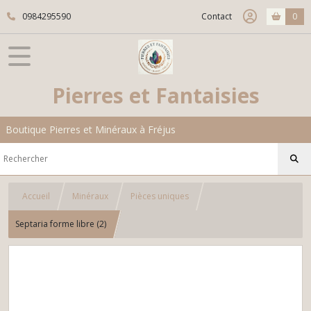
0984295590
Contact
0
Pierres et Fantaisies
Boutique Pierres et Minéraux à Fréjus
Accueil
Minéraux
Pièces uniques
Septaria forme libre (2)