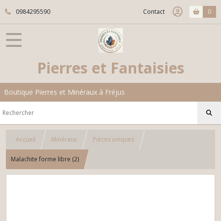
0984295590
Contact
0
Pierres et Fantaisies
Boutique Pierres et Minéraux à Fréjus
Accueil
Minéraux
Pièces uniques
Malachite forme libre (2)