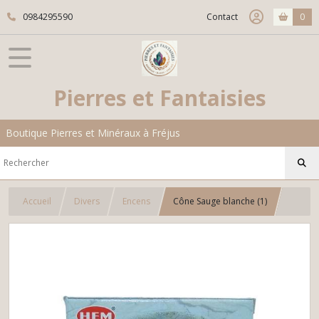
0984295590
Contact
0
Pierres et Fantaisies
Boutique Pierres et Minéraux à Fréjus
Accueil
Divers
Encens
Cône Sauge blanche (1)